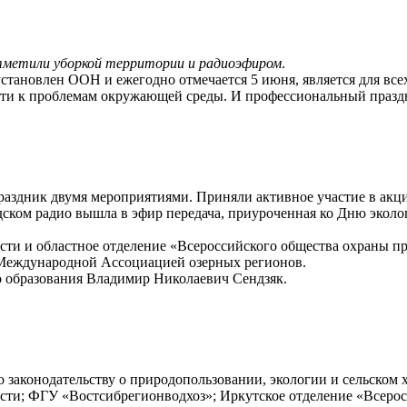
отметили уборкой территории и радиоэфиром
.
становлен ООН и ежегодно отмечается 5 июня, является для вс
ти к проблемам окружающей среды. И профессиональный празд
здник двумя мероприятиями. Приняли активное участие в акции
дском радио вышла в эфир передача, приуроченная ко Дню эколо
сти и областное отделение «Всероссийского общества охраны п
 Международной Ассоциацией озерных регионов.
 образования Владимир Николаевич Сендзяк.
 законодательству о природопользовании, экологии и сельском 
асти; ФГУ «Востсибрегионводхоз»; Иркутское отделение «Всер