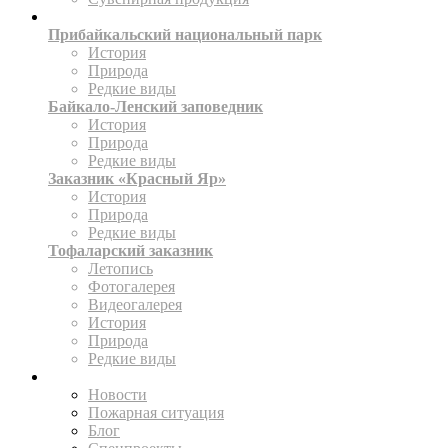
ТЕРРИТОРИИ
Прибайкальский национальный парк
История
Природа
Редкие виды
Байкало-Ленский заповедник
История
Природа
Редкие виды
Заказник «Красный Яр»
История
Природа
Редкие виды
Тофаларский заказник
Летопись
Фотогалерея
Видеогалерея
История
Природа
Редкие виды
ПРЕСС-ЦЕНТР
Новости
Пожарная ситуация
Блог