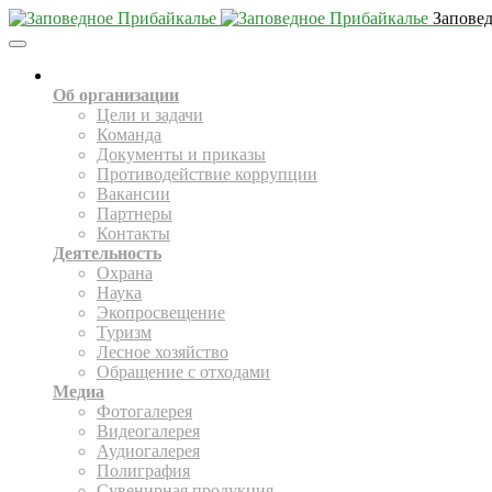
Запове
Toggle
Navigation
О НАС
Об организации
Цели и задачи
Команда
Документы и приказы
Противодействие коррупции
Вакансии
Партнеры
Контакты
Деятельность
Охрана
Наука
Экопросвещение
Туризм
Лесное хозяйство
Обращение с отходами
Медиа
Фотогалерея
Видеогалерея
Аудиогалерея
Полиграфия
Сувенирная продукция