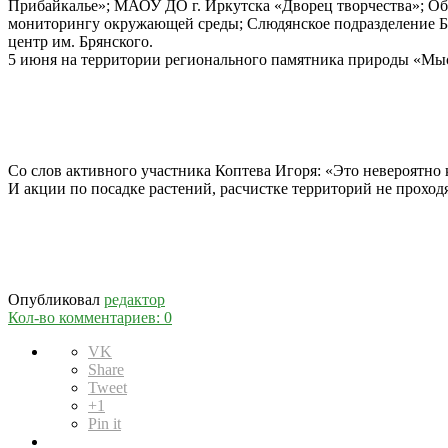
Прибайкалье»; МАОУ ДО г. Иркутска «Дворец творчества»; Об
мониторингу окружающей среды; Слюдянское подразделение 
центр им. Брянского.
5 июня на территории регионального памятника природы «Мыс
Со слов активного участника Коптева Игоря: «Это невероятно 
И акции по посадке растений, расчистке территорий не проход
Опубликовал
редактор
Кол-во комментариев: 0
VK
Share
Tweet
+1
Pin it