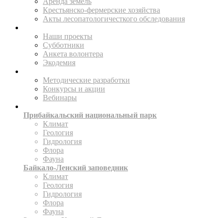
Аренда земель
Крестьянско-фермерские хозяйства
Акты лесопатологичесткого обследования
ПОМОГАЙТЕ
Наши проекты
Субботники
Анкета волонтера
Экодемия
ПРОСВЕЩАТЬ
Методические разработки
Конкурсы и акции
Вебинары
ИССЛЕДУЙТЕ
Прибайкальский национальный парк
Климат
Геология
Гидрология
Флора
Фауна
Байкало-Ленский заповедник
Климат
Геология
Гидрология
Флора
Фауна