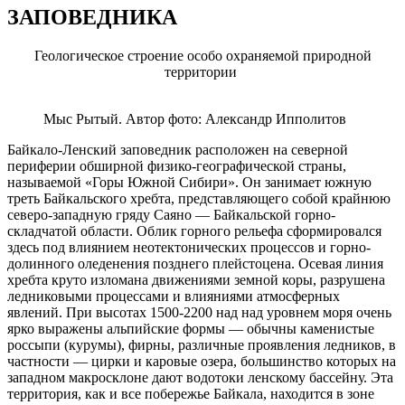
ЗАПОВЕДНИКА
Геологическое строение особо охраняемой природной
территории
Мыс Рытый. Автор фото: Александр Ипполитов
Байкало-Ленский заповедник расположен на северной
периферии обширной физико-географической страны,
называемой «Горы Южной Сибири». Он занимает южную
треть Байкальского хребта, представляющего собой крайнюю
северо-западную гряду Саяно — Байкальской горно-
складчатой области. Облик горного рельефа сформировался
здесь под влиянием неотектонических процессов и горно-
долинного оледенения позднего плейстоцена. Осевая линия
хребта круто изломана движениями земной коры, разрушена
ледниковыми процессами и влияниями атмосферных
явлений. При высотах 1500-2200 над над уровнем моря очень
ярко выражены альпийские формы — обычны каменистые
россыпи (курумы), фирны, различные проявления ледников, в
частности — цирки и каровые озера, большинство которых на
западном макросклоне дают водотоки ленскому бассейну. Эта
территория, как и все побережье Байкала, находится в зоне