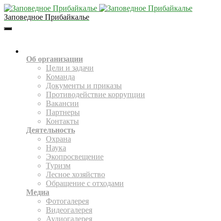
Заповедное Прибайкалье
Toggle
Navigation
О НАС
Об организации
Цели и задачи
Команда
Документы и приказы
Противодействие коррупции
Вакансии
Партнеры
Контакты
Деятельность
Охрана
Наука
Экопросвещение
Туризм
Лесное хозяйство
Обращение с отходами
Медиа
Фотогалерея
Видеогалерея
Аудиогалерея