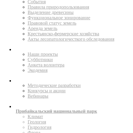
События
Правила природопользования
Выделение древесины
Функциональное зонирование
Правовой статус земель
Аренда земель
Крестьянско-фермерские хозяйства
Акты лесопатологичесткого обследования
ПОМОГАЙТЕ
Наши проекты
Субботники
Анкета волонтера
Экодемия
ПРОСВЕЩАТЬ
Методические разработки
Конкурсы и акции
Вебинары
ИССЛЕДУЙТЕ
Прибайкальский национальный парк
Климат
Геология
Гидрология
Флора