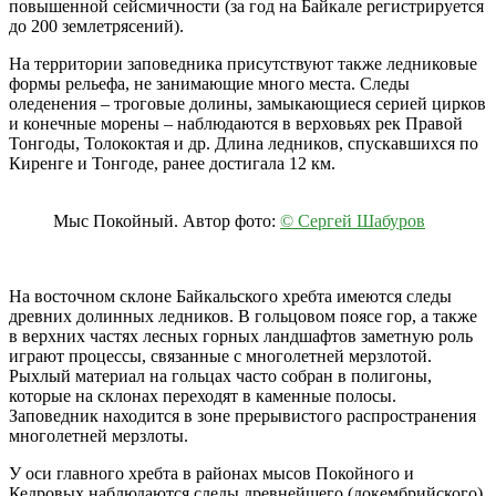
повышенной сейсмичности (за год на Байкале регистрируется
до 200 землетрясений).
На территории заповедника присутствуют также ледниковые
формы рельефа, не занимающие много места. Следы
оледенения – троговые долины, замыкающиеся серией цирков
и конечные морены – наблюдаются в верховьях рек Правой
Тонгоды, Толококтая и др. Длина ледников, спускавшихся по
Киренге и Тонгоде, ранее достигала 12 км.
Мыс Покойный. Автор фото:
© Сергей Шабуров
На восточном склоне Байкальского хребта имеются следы
древних долинных ледников. В гольцовом поясе гор, а также
в верхних частях лесных горных ландшафтов заметную роль
играют процессы, связанные с многолетней мерзлотой.
Рыхлый материал на гольцах часто собран в полигоны,
которые на склонах переходят в каменные полосы.
Заповедник находится в зоне прерывистого распространения
многолетней мерзлоты.
У оси главного хребта в районах мысов Покойного и
Кедровых наблюдаются следы древнейшего (докембрийского)