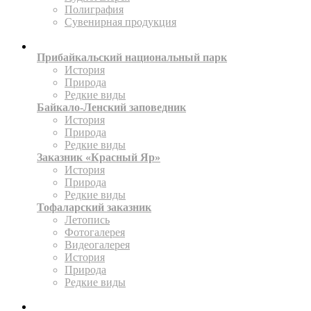
Полиграфия
Сувенирная продукция
ТЕРРИТОРИИ
Прибайкальский национальный парк
История
Природа
Редкие виды
Байкало-Ленский заповедник
История
Природа
Редкие виды
Заказник «Красный Яр»
История
Природа
Редкие виды
Тофаларский заказник
Летопись
Фотогалерея
Видеогалерея
История
Природа
Редкие виды
ПРЕСС-ЦЕНТР