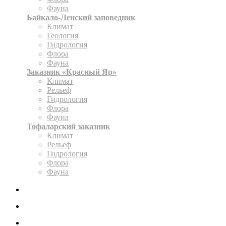
Фауна
Байкало-Ленский заповедник
Климат
Геология
Гидрология
Флора
Фауна
Заказник «Красный Яр»
Климат
Рельеф
Гидрология
Флора
Фауна
Тофаларский заказник
Климат
Рельеф
Гидрология
Флора
Фауна
ЭКСПОЗИЦИЯ
КАРТА
ОФОРМИТЬ РАЗРЕШЕНИЕ