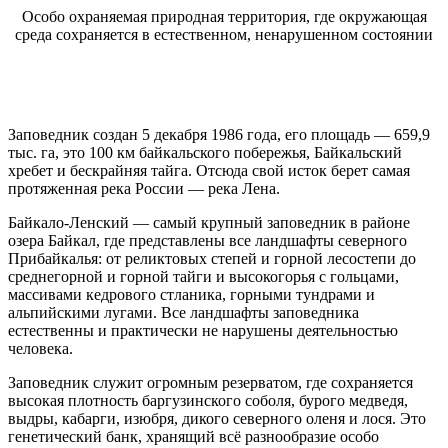
Особо охраняемая природная территория, где окружающая
среда сохраняется в естественном, ненарушенном состоянии
Заповедник создан 5 декабря 1986 года, его площадь — 659,9
тыс. га, это 100 км байкальского побережья, Байкальский
хребет и бескрайняя тайга. Отсюда свой исток берет самая
протяженная река России — река Лена.
Байкало-Ленский — самый крупный заповедник в районе
озера Байкал, где представлены все ландшафты северного
Прибайкалья: от реликтовых степей и горной лесостепи до
среднегорной и горной тайги и высокогорья с гольцами,
массивами кедрового стланика, горными тундрами и
альпийскими лугами. Все ландшафты заповедника
естественны и практически не нарушены деятельностью
человека.
Заповедник служит огромным резерватом, где сохраняется
высокая плотность баргузинского соболя, бурого медведя,
выдры, кабарги, изюбря, дикого северного оленя и лося. Это
генетический банк, хранящий всё разнообразие особо