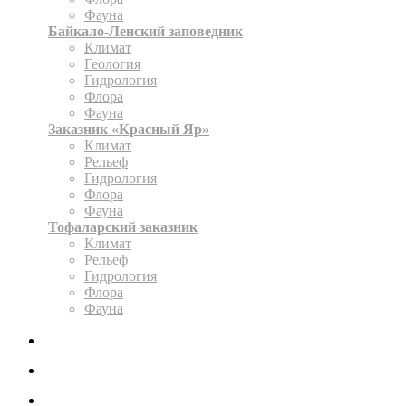
Фауна
Байкало-Ленский заповедник
Климат
Геология
Гидрология
Флора
Фауна
Заказник «Красный Яр»
Климат
Рельеф
Гидрология
Флора
Фауна
Тофаларский заказник
Климат
Рельеф
Гидрология
Флора
Фауна
ЭКСПОЗИЦИЯ
КАРТА
ОФОРМИТЬ РАЗРЕШЕНИЕ