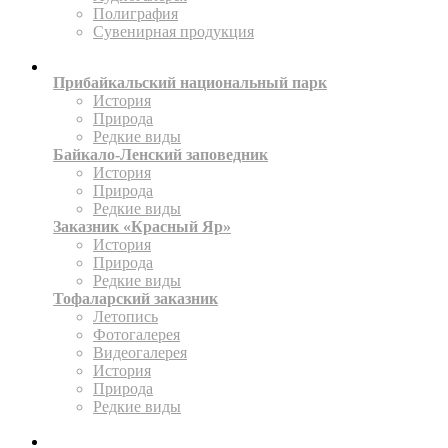
Полиграфия
Сувенирная продукция
ТЕРРИТОРИИ
Прибайкальский национальный парк
История
Природа
Редкие виды
Байкало-Ленский заповедник
История
Природа
Редкие виды
Заказник «Красный Яр»
История
Природа
Редкие виды
Тофаларский заказник
Летопись
Фотогалерея
Видеогалерея
История
Природа
Редкие виды
ПРЕСС-ЦЕНТР