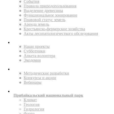
События
Правила природопользования
Выделение древесины
Функциональное зонирование
Правовой статус земель
Аренда земель
Крестьянско-фермерские хозяйства
Акты лесопатологичесткого обследования
ПОМОГАЙТЕ
Наши проекты
Субботники
Анкета волонтера
Экодемия
ПРОСВЕЩАТЬ
Методические разработки
Конкурсы и акции
Вебинары
ИССЛЕДУЙТЕ
Прибайкальский национальный парк
Климат
Геология
Гидрология
Флора