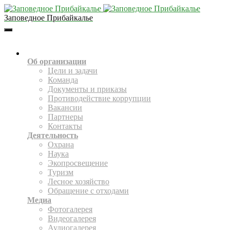
Заповедное Прибайкалье
Toggle
Navigation
О НАС
Об организации
Цели и задачи
Команда
Документы и приказы
Противодействие коррупции
Вакансии
Партнеры
Контакты
Деятельность
Охрана
Наука
Экопросвещение
Туризм
Лесное хозяйство
Обращение с отходами
Медиа
Фотогалерея
Видеогалерея
Аудиогалерея