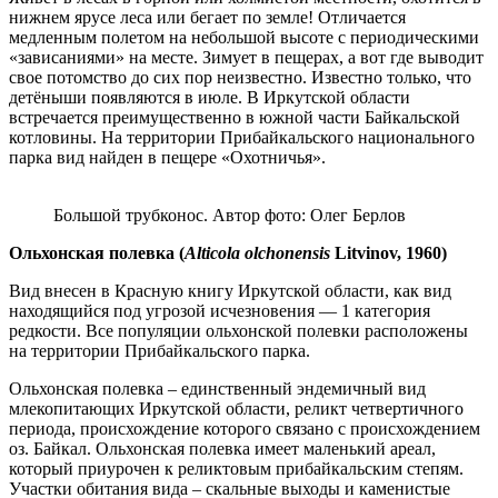
нижнем ярусе леса или бегает по земле! Отличается
медленным полетом на небольшой высоте с периодическими
«зависаниями» на месте. Зимует в пещерах, а вот где выводит
свое потомство до сих пор неизвестно. Известно только, что
детёныши появляются в июле. В Иркутской области
встречается преимущественно в южной части Байкальской
котловины. На территории Прибайкальского национального
парка вид найден в пещере «Охотничья».
Большой трубконос. Автор фото: Олег Берлов
Ольхонская
полевка
(
Alticola olchonensis
Litvinov, 1960)
Вид внесен в Красную книгу Иркутской области, как вид
находящийся под угрозой исчезновения — 1 категория
редкости. Все популяции ольхонской полевки расположены
на территории Прибайкальского парка.
Ольхонская полевка – единственный эндемичный вид
млекопитающих Иркутской области, реликт четвертичного
периода, происхождение которого связано с происхождением
оз. Байкал. Ольхонская полевка имеет маленький ареал,
который приурочен к реликтовым прибайкальским степям.
Участки обитания вида – скальные выходы и каменистые