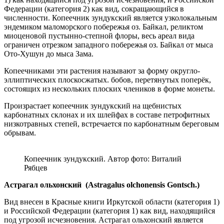
Федерации (категория 2) как вид, сокращающийся в
численности. Копеечник зундукский является узколокальным
эндемиком маломорского побережья оз. Байкал, реликтом
миоценовой пустынно-степной флоры, весь ареал вида
ограничен отрезком западного побережья оз. Байкал от мыса
Ото-Хушун до мыса Зама.
Копеечниками эти растения называют за форму округло-
эллиптических плоскосжатых. бобов, перетянутых поперёк,
состоящих из нескольких плоских члеников в форме монеты.
Произрастает копеечник зундукский на щебнистых
карбонатных склонах и их шлейфах в составе петрофитных
низкотравных степей, встречается по карбонатным береговым
обрывам.
Копеечник зундукский. Автор фото: Виталий
Рябцев
Астрагал
ольхонский
(Astragalus olchonensis Gontsch.)
Вид внесен в Красные книги Иркутской области (категория 1)
и Российской Федерации (категория 1) как вид, находящийся
под угрозой исчезновения. Астрагал ольхонский является