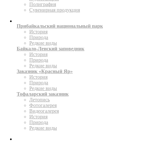
Полиграфия
Сувенирная продукция
ТЕРРИТОРИИ
Прибайкальский национальный парк
История
Природа
Редкие виды
Байкало-Ленский заповедник
История
Природа
Редкие виды
Заказник «Красный Яр»
История
Природа
Редкие виды
Тофаларский заказник
Летопись
Фотогалерея
Видеогалерея
История
Природа
Редкие виды
ПРЕСС-ЦЕНТР