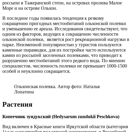
россыпи в Тажеранской степи, на островах пролива Малое
Море и на острове Ольхон.
В последние годы появилась тенденция к резкому
сокращению пригодных местообитаний ольхонской полевки
и уменьшению ее ареала. Исследования свидетельствуют, что
одним из факторов, ведущих к сокращению численности
ольхонской полевки, является рост рекреационной нагрузки в
парке. Неизменной популярностью у туристов пользуются
каменные пирамидки, для их постройки часто используются
камни из россыпей заселенных полевками, что приводит к
разрушению местообитаний этого редкого вида. По мнению
специалистов, численность полевки не превышает 1000-1500
особей и неуклонно сокращается.
Ольхонская полевка. Автор фото: Наталья
Лопатина
Растения
Копеечник зундукский (Hedysarum zundukii Peschkova)
Вид включен в Красные книги Иркутской области (категория
1) как находящийся под угрозой исчезновения, и Российской