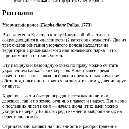
Монгольская жаба. Автор фото: Олег Берлов
Рептилии
Узорчатый полоз (
Elaphe
dione
Pallas
, 1773)
Вид занесен в Красную книгу Иркутской области, как
сокращающийся в численности (2 категория редкости). Два из
трех очагов обитания узорчатого полоза находятся на
территории Прибайкальского национального парка – это
Приольхонье и остров Ольхон.
Эту изящную и безобидную змею по праву можно считать
украшением байкальских берегов. В настоящее время
известно всего несколько небольших реликтовых «очагов»
обитания, и все они находятся на значительном удалении друг
от друга.
Хорошо лазает и быстро передвигается как по ветвям
деревьев, так и по земле, отлично плавает и ныряет. Примерно
с последних чисел июня — начала июля этих змей можно
увидеть на берегу Байкала среди камней и выброшенных на
берег водорослей.
Отрицательно влияют на численность и распространение