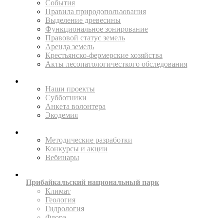
События
Правила природопользования
Выделение древесины
Функциональное зонирование
Правовой статус земель
Аренда земель
Крестьянско-фермерские хозяйства
Акты лесопатологичесткого обследования
ПОМОГАЙТЕ
Наши проекты
Субботники
Анкета волонтера
Экодемия
ПРОСВЕЩАТЬ
Методические разработки
Конкурсы и акции
Вебинары
ИССЛЕДУЙТЕ
Прибайкальский национальный парк
Климат
Геология
Гидрология
Флора