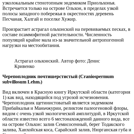
узколокальным стенотопным эндемиком Приольхонья.
Встречается только на острове Ольхон, в пределах узкой
полосы западного побережья в окрестностях деревень
Песчаная, Халгай и поселке Хужир.
Произрастает астрагал ольхонский на перевиваемых песках, в
составе псаммофитной растительности. Численность
популяций крайне мала из-за значительной антропогенной
нагрузки на местообитания.
Астрагал ольхонский. Автор фото: Денис
Кривенко
Черепоплодник почтишерстистый (Craniospermum
subvillosum Lehm.)
Вид включен в Красную книгу Иркутской области (категория
1) как вид, находящийся под угрозой исчезновения.
Черепоплодник щетинистоватый является эндемиком
Прибайкалья и Маньчжурии, реликтом палеогеновой флоры,
видом с очень узкой экологической амплитудой, в Иркутской
области известно всего 6 местонахождений данного вида, все
на острове Ольхон: залив Семисосенный, берег Тодакского
залива, Ханхойская коса, Сарайский залив, Нюрганская губа и