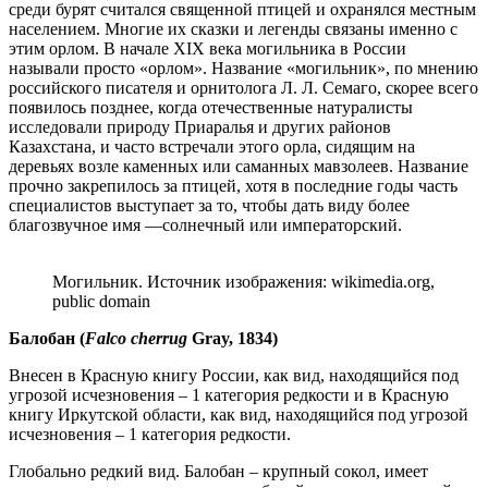
среди бурят считался священной птицей и охранялся местным
населением. Многие их сказки и легенды связаны именно с
этим орлом. В начале XIX века могильника в России
называли просто «орлом». Название «могильник», по мнению
российского писателя и орнитолога Л. Л. Семаго, скорее всего
появилось позднее, когда отечественные натуралисты
исследовали природу Приаралья и других районов
Казахстана, и часто встречали этого орла, сидящим на
деревьях возле каменных или саманных мавзолеев. Название
прочно закрепилось за птицей, хотя в последние годы часть
специалистов выступает за то, чтобы дать виду более
благозвучное имя —солнечный или императорский.
Могильник. Источник изображения: wikimedia.org,
public domain
Балобан (
Falco cherrug
Gray, 1834)
Внесен в Красную книгу России, как вид, находящийся под
угрозой исчезновения – 1 категория редкости и в Красную
книгу Иркутской области, как вид, находящийся под угрозой
исчезновения – 1 категория редкости.
Глобально редкий вид. Балобан – крупный сокол, имеет