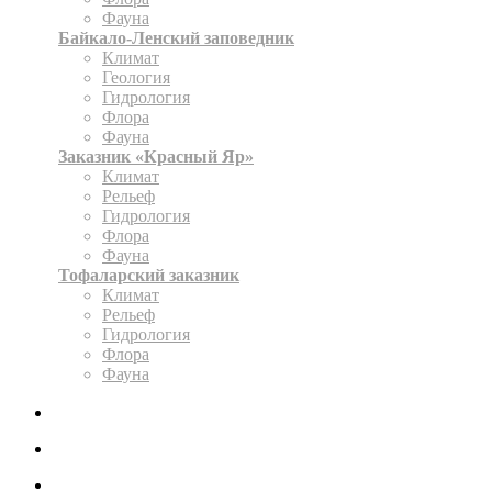
Фауна
Байкало-Ленский заповедник
Климат
Геология
Гидрология
Флора
Фауна
Заказник «Красный Яр»
Климат
Рельеф
Гидрология
Флора
Фауна
Тофаларский заказник
Климат
Рельеф
Гидрология
Флора
Фауна
ЭКСПОЗИЦИЯ
КАРТА
ОФОРМИТЬ РАЗРЕШЕНИЕ