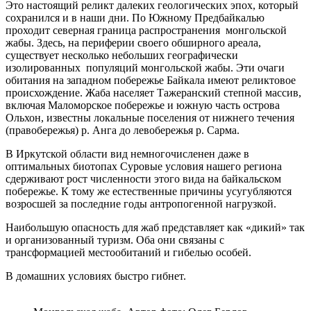
Это настоящий реликт далеких геологических эпох, который
сохранился и в наши дни. По Южному Предбайкалью
проходит северная граница распространения монгольской
жабы. Здесь, на периферии своего обширного ареала,
существует несколько небольших географически
изолированных популяций монгольской жабы. Эти очаги
обитания на западном побережье Байкала имеют реликтовое
происхождение. Жаба населяет Тажеранский степной массив,
включая Маломорское побережье и южную часть острова
Ольхон, известны локальные поселения от нижнего течения
(правобережья) р. Анга до левобережья р. Сарма.
В Иркутской области вид немногочисленен даже в
оптимальных биотопах Суровые условия нашего региона
сдерживают рост численности этого вида на байкальском
побережье. К тому же естественные причины усугубляются
возросшей за последние годы антропогенной нагрузкой.
Наибольшую опасность для жаб представляет как «дикий» так
и организованный туризм. Оба они связаны с
трансформацией местообитаний и гибелью особей.
В домашних условиях быстро гибнет.