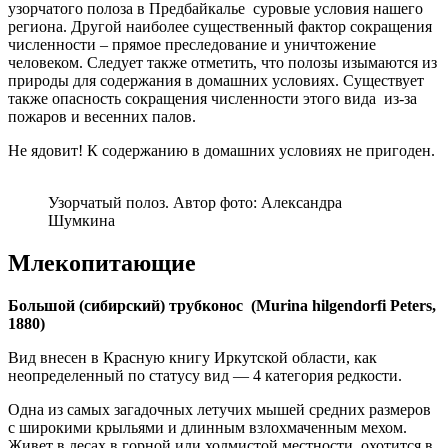
узорчатого полоза в Предбайкалье суровые условия нашего
региона. Другой наиболее существенный фактор сокращения
численности – прямое преследование и уничтожение
человеком. Следует также отметить, что полозы изымаются из
природы для содержания в домашних условиях. Существует
также опасность сокращения численности этого вида из-за
пожаров и весенних палов.
Не ядовит! К содержанию в домашних условиях не пригоден.
Узорчатый полоз. Автор фото: Александра
Шумкина
Млекопитающие
Большой (сибирский) трубконос (
Murina hilgendorfi Peters,
1880)
Вид внесен в Красную книгу Иркутской области, как
неопределенный по статусу вид — 4 категория редкости.
Одна из самых загадочных летучих мышей средних размеров
с широкими крыльями и длинным взлохмаченным мехом.
Живет в лесах в горной или холмистой местности, охотится в