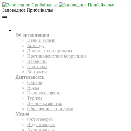
Заповедное Прибайкалье
Toggle
Navigation
О НАС
Об организации
Цели и задачи
Команда
Документы и приказы
Противодействие коррупции
Вакансии
Партнеры
Контакты
Деятельность
Охрана
Наука
Экопросвещение
Туризм
Лесное хозяйство
Обращение с отходами
Медиа
Фотогалерея
Видеогалерея
Аудиогалерея