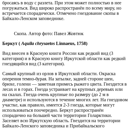
бросаясь в воду с разлета. При этом может полностью в нее
погружаться. Вид широко распространён по всему миру, но
встречается спорадически. Отмечено гнездование скопы в
Байкало-Ленском заповеднике.
Скопа. Автор фото: Павел Жовтюк
Беркут (
Aquila chrysaetos
Linnaeus, 1758)
Вид внесен в Красную книги России как редкий вид (3
категория) и в Красную книгу Иркутской области как редкий
гнездящийся вид (3 категория).
Самый крупный из орлов в Иркутской области. Окраска
оперения темно-бурая. На затылке, задней стороне шеи,
брюхе, голени — заметная примесь рыжего цвета. Гнездится в
лесах и в горах. Гнезда устраивает на крупных деревьях или
на скалах. Гнезда очень крупные по размеру (до 2 м в
диаметре) и используются в течение многих лет. На гнездовом
участке, как правило, имеется 2-3 гнезда, которые могут
использоваться поочередно. Беркут распространён
спорадично на большей части территории Голарктики.
Заселяет всю Иркутскую область. Гнездится на территории
Байкало-Ленского заповедника и Прибайкальского