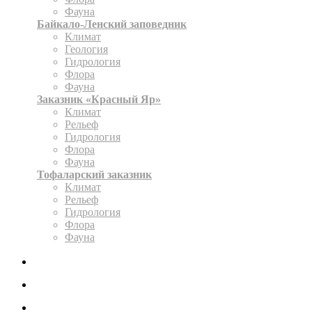
Фауна
Байкало-Ленский заповедник
Климат
Геология
Гидрология
Флора
Фауна
Заказник «Красный Яр»
Климат
Рельеф
Гидрология
Флора
Фауна
Тофаларский заказник
Климат
Рельеф
Гидрология
Флора
Фауна
ЭКСПОЗИЦИЯ
КАРТА
ОФОРМИТЬ РАЗРЕШЕНИЕ