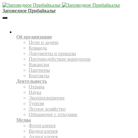
Заповедное Прибайкалье
Toggle
Navigation
О НАС
Об организации
Цели и задачи
Команда
Документы и приказы
Противодействие коррупции
Вакансии
Партнеры
Контакты
Деятельность
Охрана
Наука
Экопросвещение
Туризм
Лесное хозяйство
Обращение с отходами
Медиа
Фотогалерея
Видеогалерея
Аудиогалерея