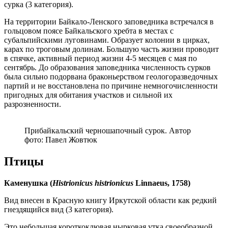
сурка (3 категория).
На территории Байкало-Ленского заповедника встречался в
гольцовом поясе Байкальского хребта в местах с
субальпийскими луговинами. Образует колонии в цирках,
карах по троговым долинам. Большую часть жизни проводит
в спячке, активный период жизни 4-5 месяцев с мая по
сентябрь. До образования заповедника численность сурков
была сильно подорвана браконьерством геологоразведочных
партий и не восстановлена по причине немногочисленности
пригодных для обитания участков и сильной их
разрозненности.
Прибайкальский черношапочный сурок. Автор
фото: Павел Жовтюк
Птицы
Каменушка
(
Histrionicus histrionicus
Linnaeus, 1758)
Вид внесен в Красную книгу Иркутской области как редкий
гнездящийся вид (3 категория).
Это небольшая короткоклювая нырковая утка своеобразной