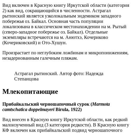
Вид включен в Красную книгу Иркутской области (категория
2) как вид, сокращающийся в численности. Астрагал
рытинский является узколокальным эндемиком западного
побережья оз. Байкал. Основная часть популяции
локализована в классическом местонахождении на м. Рытый
(северо-западное побережье оз. Байкал). Отдельные
экземпляры встречаются на м. Анютхэ, Кочериково
(Кочериковский) и Ото-Хушун.
Произрастает по неглубоким ложбинам и микропонижениям,
незадернованным галечным пляжам.
Астрагал рытинский. Автор фото: Надежда
Степанцова
Млекопитающие
Прибайкальский черношапочный сурок (
Marmota
camtschatica doppelmayeri
Birula, 1922)
Вид внесен в Красную книгу Иркутской области, как редкий
малоизученный вид (3 категория редкости). В Красную книгу
КФ включен как прибайкальский подвид черношапочного