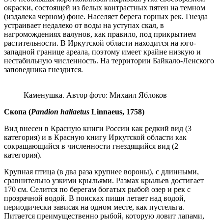
окраски, состоящей из белых контрастных пятен на темном
(издалека черном) фоне. Населяет берега горных рек. Гнезда
устраивает недалеко от воды на уступах скал, в
нагромождениях валунов, как правило, под прикрытием
растительности. В Иркутской области находится на юго-
западной границе ареала, поэтому имеет крайне низкую и
нестабильную численность. На территории Байкало-Ленского
заповедника гнездится.
Каменушка. Автор фото: Михаил Яблоков
Скопа (
Pandion haliaetus
Linnaeus, 1758)
Вид внесен в Красную книги России как редкий вид (3
категория) и в Красную книгу Иркутской области как
сокращающийся в численности гнездящийся вид (2
категория).
Крупная птица (в два раза крупнее вороны), с длинными,
сравнительно узкими крыльями. Размах крыльев достигает
170 см. Селится по берегам богатых рыбой озер и рек с
прозрачной водой. В поисках пищи летает над водой,
периодически зависая на одном месте, как пустельга.
Питается преимущественно рыбой, которую ловит лапами,