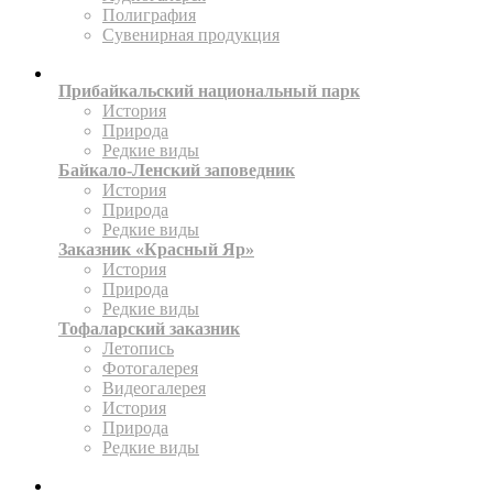
Полиграфия
Сувенирная продукция
ТЕРРИТОРИИ
Прибайкальский национальный парк
История
Природа
Редкие виды
Байкало-Ленский заповедник
История
Природа
Редкие виды
Заказник «Красный Яр»
История
Природа
Редкие виды
Тофаларский заказник
Летопись
Фотогалерея
Видеогалерея
История
Природа
Редкие виды
ПРЕСС-ЦЕНТР