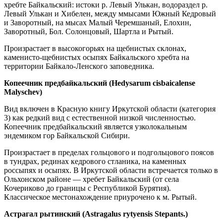
хребте Байкальский: истоки р. Левый Улькан, водораздел р.
Левый Улькан и Хибелен, между ммысами Южный Кедровый
и Заворотный, на мысах Малый Черемшаный, Елохин,
Заворотный, Бол. Солонцовый, Шартла и Рытый.
Произрастает в высокогорьях на щебнистых склонах,
каменисто-щебнистых осыпях Байкальского хребта на
территории Байкало-Ленского заповедника.
Копеечник предбайкальский (Hedysarum cisbaicalense
Malyschev)
Вид включен в Красную книгу Иркутской области (категория
3) как редкий вид с естественной низкой численностью.
Копеечник предбайкальский является узколокальным
эндемиком гор Байкальской Сибири.
Произрастает в пределах гольцового и подгольцового поясов
в тундрах, рединах кедрового стланика, на каменных
россыпях и осыпях. В Иркутской области встречается только в
Ольхонском районе — хребет Байкальский (от села
Кочериково до границы с Республикой Бурятия).
Классическое местонахождение приурочено к м. Рытый.
Астрагал рытинский (
Astragalus
rytyensis
Stepants
.)