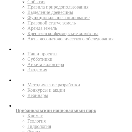
События
Правила природопользования
Выделение древесины
Функциональное зонирование
Правовой статус земель
Аренда земель
Крестьянско-фермерские хозяйства
Акты лесопатологичесткого обследования
ПОМОГАЙТЕ
Наши проекты
Субботники
Анкета волонтера
Экодемия
ПРОСВЕЩАТЬ
Методические разработки
Конкурсы и акции
Вебинары
ИССЛЕДУЙТЕ
Прибайкальский национальный парк
Климат
Геология
Гидрология
Флора