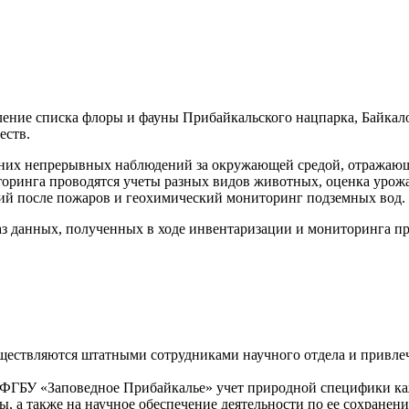
ление списка флоры и фауны Прибайкальского нацпарка, Байкал
еств.
них непрерывных наблюдений за окружающей средой, отражающ
ринга проводятся учеты разных видов животных, оценка урожа
сий после пожаров и геохимический мониторинг подземных вод.
аз данных, полученных в ходе инвентаризации и мониторинга п
ществляются штатными сотрудниками научного отдела и привле
и ФГБУ «Заповедное Прибайкалье» учет природной специфики ка
, а также на научное обеспечение деятельности по ее сохранен