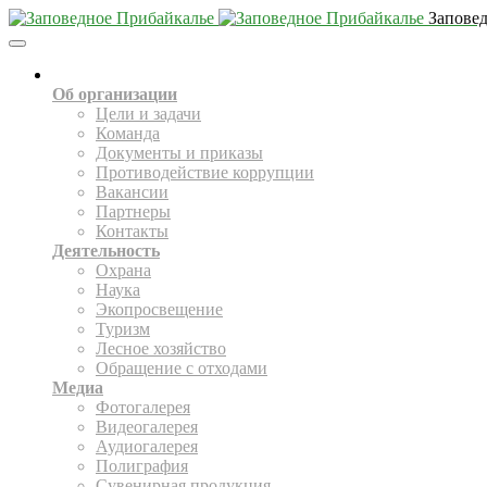
Запове
Toggle
Navigation
О НАС
Об организации
Цели и задачи
Команда
Документы и приказы
Противодействие коррупции
Вакансии
Партнеры
Контакты
Деятельность
Охрана
Наука
Экопросвещение
Туризм
Лесное хозяйство
Обращение с отходами
Медиа
Фотогалерея
Видеогалерея
Аудиогалерея
Полиграфия
Сувенирная продукция