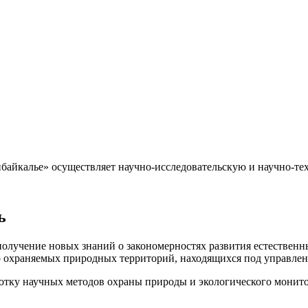
айкалье» осуществляет научно-исследовательскую и научно-те
ь
получение новых знаний о закономерностях развития естестве
бо охраняемых природных территорий, находящихся под управл
ботку научных методов охраны природы и экологического монит