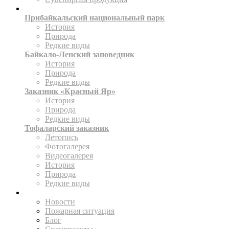
ТЕРРИТОРИИ
Прибайкальский национальный парк
История
Природа
Редкие виды
Байкало-Ленский заповедник
История
Природа
Редкие виды
Заказник «Красный Яр»
История
Природа
Редкие виды
Тофаларский заказник
Летопись
Фотогалерея
Видеогалерея
История
Природа
Редкие виды
ПРЕСС-ЦЕНТР
Новости
Пожарная ситуация
Блог