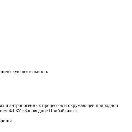
хническую деятельность
нных и антропогенных процессов и окружающей природной
ением ФГБУ «Заповедное Прибайкалье».
оринга.