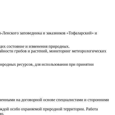
о-Ленского заповедника и заказников «Тофаларский» и
их состояние и изменения природных.
йности грибов и растений, мониторинг метеорологических
риродных ресурсов, для использования при принятии
ченными на договорной основе специалистами и сторонними
ждой особо охраняемой природной территории. Работа
ию.