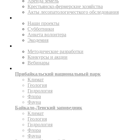
Аренда земель
Крестьянско-фермерские хозяйства
Акты лесопатологичесткого обследования
ПОМОГАЙТЕ
Наши проекты
Субботники
Анкета волонтера
Экодемия
ПРОСВЕЩАТЬ
Методические разработки
Конкурсы и акции
Вебинары
ИССЛЕДУЙТЕ
Прибайкальский национальный парк
Климат
Геология
Гидрология
Флора
Фауна
Байкало-Ленский заповедник
Климат
Геология
Гидрология
Флора
Фауна