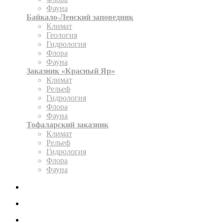
Фауна
Байкало-Ленский заповедник
Климат
Геология
Гидрология
Флора
Фауна
Заказник «Красный Яр»
Климат
Рельеф
Гидрология
Флора
Фауна
Тофаларский заказник
Климат
Рельеф
Гидрология
Флора
Фауна
ЭКСПОЗИЦИЯ
КАРТА
ОФОРМИТЬ РАЗРЕШЕНИЕ