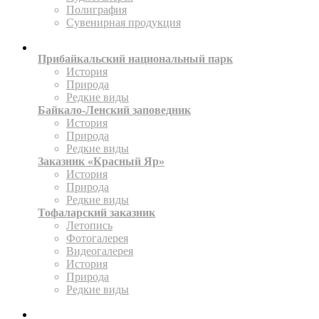
Полиграфия
Сувенирная продукция
ТЕРРИТОРИИ
Прибайкальский национальный парк
История
Природа
Редкие виды
Байкало-Ленский заповедник
История
Природа
Редкие виды
Заказник «Красный Яр»
История
Природа
Редкие виды
Тофаларский заказник
Летопись
Фотогалерея
Видеогалерея
История
Природа
Редкие виды
ПРЕСС-ЦЕНТР