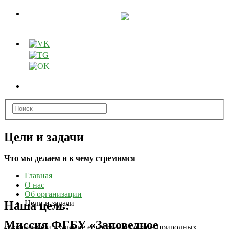
Цели и задачи
Что мы делаем и к чему стремимся
Главная
О нас
Об организации
Наша цель:
Цели и задачи
Миссия ФГБУ «Заповедное
сохранение и изучение естественного хода природных