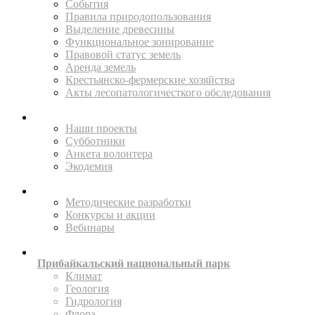
События
Правила природопользования
Выделение древесины
Функциональное зонирование
Правовой статус земель
Аренда земель
Крестьянско-фермерские хозяйства
Акты лесопатологичесткого обследования
ПОМОГАЙТЕ
Наши проекты
Субботники
Анкета волонтера
Экодемия
ПРОСВЕЩАТЬ
Методические разработки
Конкурсы и акции
Вебинары
ИССЛЕДУЙТЕ
Прибайкальский национальный парк
Климат
Геология
Гидрология
Флора