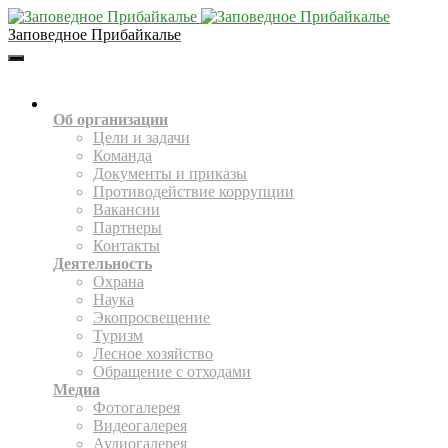
Заповедное Прибайкалье
Toggle
Navigation
О НАС
Об организации
Цели и задачи
Команда
Документы и приказы
Противодействие коррупции
Вакансии
Партнеры
Контакты
Деятельность
Охрана
Наука
Экопросвещение
Туризм
Лесное хозяйство
Обращение с отходами
Медиа
Фотогалерея
Видеогалерея
Аудиогалерея