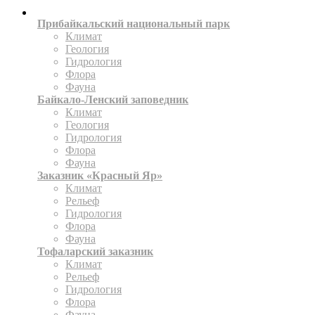
ИССЛЕДУЙТЕ
Прибайкальский национальный парк
Климат
Геология
Гидрология
Флора
Фауна
Байкало-Ленский заповедник
Климат
Геология
Гидрология
Флора
Фауна
Заказник «Красный Яр»
Климат
Рельеф
Гидрология
Флора
Фауна
Тофаларский заказник
Климат
Рельеф
Гидрология
Флора
Фауна