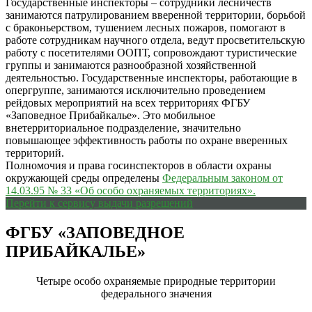
Государственные инспекторы – сотрудники лесничеств
занимаются патрулированием вверенной территории, борьбой
с браконьерством, тушением лесных пожаров, помогают в
работе сотрудникам научного отдела, ведут просветительскую
работу с посетителями ООПТ, сопровождают туристические
группы и занимаются разнообразной хозяйственной
деятельностью. Государственные инспекторы, работающие в
опергруппе, занимаются исключительно проведением
рейдовых мероприятий на всех территориях ФГБУ
«Заповедное Прибайкалье». Это мобильное
внетерриториальное подразделение, значительно
повышающее эффективность работы по охране вверенных
территорий.
Полномочия и права госинспекторов в области охраны
окружающей среды определены
Федеральным законом от
14.03.95 № 33 «Об особо охраняемых территориях».
Перейти к сервису выдачи разрешений
ФГБУ «ЗАПОВЕДНОЕ
ПРИБАЙКАЛЬЕ»
Четыре особо охраняемые природные территории
федерального значения