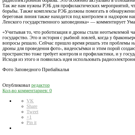
радиоэлектронной борьбы. Это особенно актуально в отношен
Так же нам нужны РЭБ для профилактических мероприятий, чт
борьбы. Также комплексы РЭБ должны помогать в обнаружении 
береговая линия также находится под контролем и надзором н
Ленского государственного заповедника» — комментирует Ума
«Учитывая то, что роботизация и дроны стали неотъемлемой ч
государство. Это и история с рыбной ловлей, когда у браконь
вопросы решало. Сейчас пришло время решать эти проблемы на
дроны для проведения фото-, видеосъёмки и этим порой созда
пространство тоже требует контроля и профилактики, и у го
Исходя из этого и появилась идея использовать радиоэлектро
Фото Заповедного Прибайкалья
Опубликовал
редактор
Кол-во комментариев: 0
VK
Share
Tweet
+1
Pin it