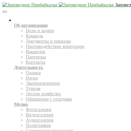
Запове
Toggle
Navigation
О НАС
Об организации
Цели и задачи
Команда
Документы и приказы
Противодействие коррупции
Вакансии
Партнеры
Контакты
Деятельность
Охрана
Наука
Экопросвещение
Туризм
Лесное хозяйство
Обращение с отходами
Медиа
Фотогалерея
Видеогалерея
Аудиогалерея
Полиграфия
Сувенирная продукция