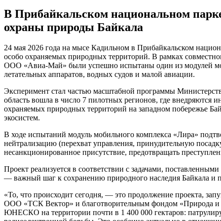
В Прибайкальском национальном парке
охраны природы Байкала
24 мая 2026 года на мысе Кадильном в Прибайкальском нацио
особо охраняемых природных территорий. В рамках совместн
ООО «Авиа-Май» были успешно испытаны один из модулей моб
летательных аппаратов, водных судов и малой авиации.
Эксперимент стал частью масштабной программы Министерства
область вошла в число 7 пилотных регионов, где внедряются 
охраняемых природных территорий на западном побережье Бай
экосистем.
В ходе испытаний модуль мобильного комплекса «Лира» подтв
нейтрализацию (перехват управления, принудительную посадку
несанкционированное присутствие, предотвращать преступлен
Проект реализуется в соответствии с задачами, поставленны
— важный шаг к сохранению природного наследия Байкала и 
«То, что происходит сегодня, — это продолжение проекта, зап
ООО «ТСК Вектор» и благотворительным фондом «Природа и л
ЮНЕСКО на территории почти в 1 400 000 гектаров: патрулиру