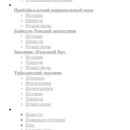
ТЕРРИТОРИИ
Прибайкальский национальный парк
История
Природа
Редкие виды
Байкало-Ленский заповедник
История
Природа
Редкие виды
Заказник «Красный Яр»
История
Природа
Редкие виды
Тофаларский заказник
Летопись
Фотогалерея
Видеогалерея
История
Природа
Редкие виды
ПРЕСС-ЦЕНТР
Новости
Пожарная ситуация
Блог