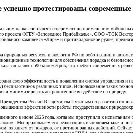
 успешно протестированы современные 
нальном парке состоялся эксперимент по применению мобильных
ого проекта ФГБУ «Заповедное Прибайкалье», ООО «ТСК Вектор
ильного комплекса «Лира» и противодроновое ружьё, предназн
 природных ресурсов и экологии РФ по роботизации и автомат
инновационные технологии для обеспечения порядка и безопасно
кала составляет 590 километров, что требует современных ре
ердил свою эффективность в подавлении систем управления и н
) беспилотников различных типов. Использование таких технол
ия и минимизировать антропогенное воздействие на природу.
ми Президентом России Владимиром Путиным по развитию иннов
повышению эффективности работы государственных природоохр
ущенного в июне 2025 года, когда мы приступили к испытаниям 
юди». Мы продолжаем его реализацию, выполняем задачи по с
ем, охраняем от пожаров, от противоправных действий. Сейчас 