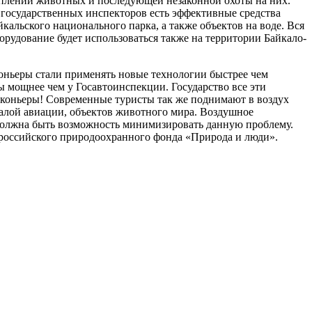
оплений животных и последующей незаконной охоты на них.
государственных инспекторов есть эффективные средства
альского национального парка, а также объектов на воде. Вся
рудование будет использоваться также на территории Байкало-
коньеры стали применять новые технологии быстрее чем
ы мощнее чем у Госавтоинспекции. Государство все эти
аконьеры! Современные туристы так же поднимают в воздух
малой авиации, объектов животного мира. Воздушное
 должна быть возможность минимизировать данную проблему.
р российского природоохранного фонда «Природа и люди».