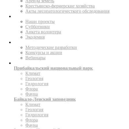
Аренда земель
Крестьянско-фермерские хозяйства
Акты лесопатологичесткого обследования
ПОМОГАЙТЕ
Наши проекты
Субботники
Анкета волонтера
Экодемия
ПРОСВЕЩАТЬ
Методические разработки
Конкурсы и акции
Вебинары
ИССЛЕДУЙТЕ
Прибайкальский национальный парк
Климат
Геология
Гидрология
Флора
Фауна
Байкало-Ленский заповедник
Климат
Геология
Гидрология
Флора
Фауна