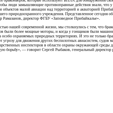
ии браконьеров, которые используют БПЛА для обнаружения ск
обы люди замышляющие противоправные действия знали, что у 
объектов малой авиации над территорией и акваторией Прибайк
ашего природоохранного учреждения. Представленное сегодня обо
р Рамазанов, директор ФГБУ «Заповедное Прибайкалье».
астью нашей современной жизни, мы столкнулись с тем, что бра
еров были более мощные моторы, и когда у гонщиков были машин
 особо охраняемых природных территориях. И это не только бр
ют угрозу для движения других беспилотных авиасистем, судов 
сударственных инспекторов в области охраны окружающей среды
нную борьбу», — говорит Сергей Рыбаков, генеральный директо