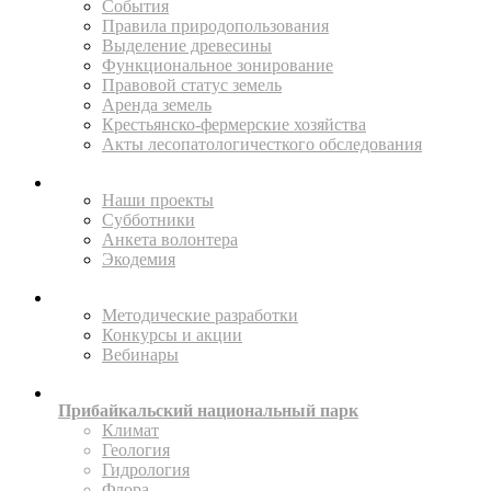
События
Правила природопользования
Выделение древесины
Функциональное зонирование
Правовой статус земель
Аренда земель
Крестьянско-фермерские хозяйства
Акты лесопатологичесткого обследования
ПОМОГАЙТЕ
Наши проекты
Субботники
Анкета волонтера
Экодемия
ПРОСВЕЩАТЬ
Методические разработки
Конкурсы и акции
Вебинары
ИССЛЕДУЙТЕ
Прибайкальский национальный парк
Климат
Геология
Гидрология
Флора