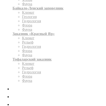
Фауна
Байкало-Ленский заповедник
Климат
Геология
Гидрология
Флора
Фауна
Заказник «Красный Яр»
Климат
Рельеф
Гидрология
Флора
Фауна
Тофаларский заказник
Климат
Рельеф
Гидрология
Флора
Фауна
ЭКСПОЗИЦИЯ
КАРТА
ОФОРМИТЬ РАЗРЕШЕНИЕ