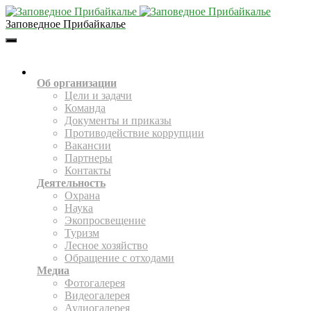
Заповедное Прибайкалье
Toggle
Navigation
О НАС
Об организации
Цели и задачи
Команда
Документы и приказы
Противодействие коррупции
Вакансии
Партнеры
Контакты
Деятельность
Охрана
Наука
Экопросвещение
Туризм
Лесное хозяйство
Обращение с отходами
Медиа
Фотогалерея
Видеогалерея
Аудиогалерея