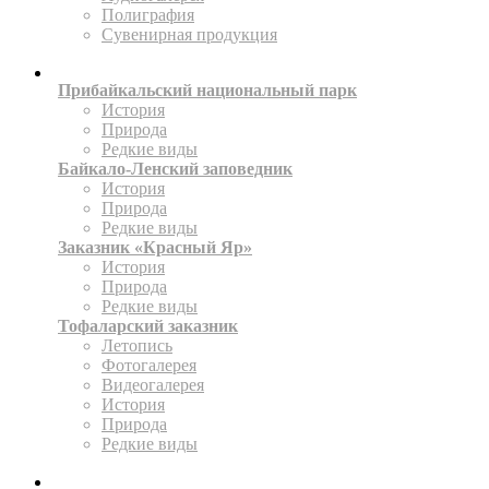
Полиграфия
Сувенирная продукция
ТЕРРИТОРИИ
Прибайкальский национальный парк
История
Природа
Редкие виды
Байкало-Ленский заповедник
История
Природа
Редкие виды
Заказник «Красный Яр»
История
Природа
Редкие виды
Тофаларский заказник
Летопись
Фотогалерея
Видеогалерея
История
Природа
Редкие виды
ПРЕСС-ЦЕНТР