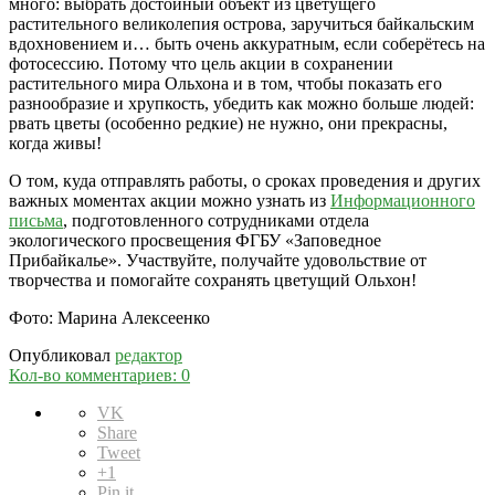
много: выбрать достойный объект из цветущего
растительного великолепия острова, заручиться байкальским
вдохновением и… быть очень аккуратным, если соберётесь на
фотосессию. Потому что цель акции в сохранении
растительного мира Ольхона и в том, чтобы показать его
разнообразие и хрупкость, убедить как можно больше людей:
рвать цветы (особенно редкие) не нужно, они прекрасны,
когда живы!
О том, куда отправлять работы, о сроках проведения и других
важных моментах акции можно узнать из
Информационного
письма
, подготовленного сотрудниками отдела
экологического просвещения ФГБУ «Заповедное
Прибайкалье». Участвуйте, получайте удовольствие от
творчества и помогайте сохранять цветущий Ольхон!
Фото: Марина Алексеенко
Опубликовал
редактор
Кол-во комментариев: 0
VK
Share
Tweet
+1
Pin it