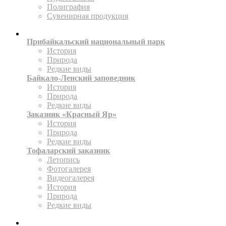
Полиграфия
Сувенирная продукция
ТЕРРИТОРИИ
Прибайкальский национальный парк
История
Природа
Редкие виды
Байкало-Ленский заповедник
История
Природа
Редкие виды
Заказник «Красный Яр»
История
Природа
Редкие виды
Тофаларский заказник
Летопись
Фотогалерея
Видеогалерея
История
Природа
Редкие виды
ПРЕСС-ЦЕНТР