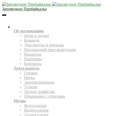
Заповедное Прибайкалье
Toggle
Navigation
О НАС
Об организации
Цели и задачи
Команда
Документы и приказы
Противодействие коррупции
Вакансии
Партнеры
Контакты
Деятельность
Охрана
Наука
Экопросвещение
Туризм
Лесное хозяйство
Обращение с отходами
Медиа
Фотогалерея
Видеогалерея
Аудиогалерея