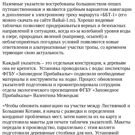
Наземные указатели востребованы большинством пеших
путешественников и являются удобным вариантом навигации
в дополнение к электронному треку маршрута «ББТ-1» (его
можно скачать на сайте Baikal-1.ru). Хорошо видимые
таблички позволяют придерживаться верных и безопасных
направлений в ситуациях, когда из-за колебаний уровня воды
в озере, природных явлений (например, осыпей) и
неблагоприятных погодных условий появляются новые
ответвления и альтернативные участки тропы, со временем
теряющие свою актуальность.
Каждый указатель – это отдельная конструкция, к деревьям
она не крепится. Установка проводилась с воды: инспекторы
ФГБУ «Заповедное Прибайкалье» подвозили необходимые
материалы и инструменты на лодке. Процесс обновления
указателей подготовила и проконтролировала сотрудник
отдела экологического просвещения ФГБУ «Заповедное
Прибайкалье» Валентина Межецкая:
«Чтобы обновить навигацию на участке между Листвянкой и
Большими Котами, я начала с разведки и определения
координат проблемных мест, затем нанесла их на карту и
подготовила макеты для печати табличек указателей. Макеты
передали в производство, параллельно с этим коллеги
подготовили деревянные столбики для них. Установкой