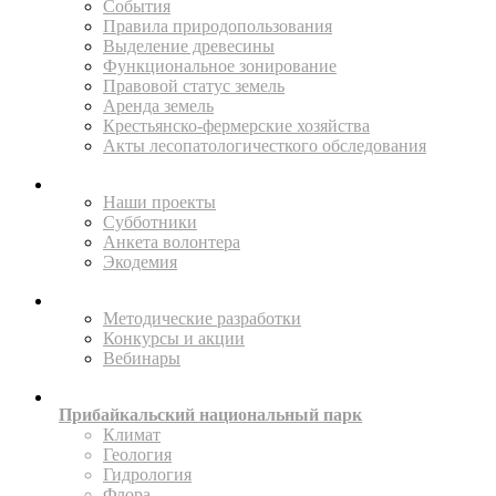
События
Правила природопользования
Выделение древесины
Функциональное зонирование
Правовой статус земель
Аренда земель
Крестьянско-фермерские хозяйства
Акты лесопатологичесткого обследования
ПОМОГАЙТЕ
Наши проекты
Субботники
Анкета волонтера
Экодемия
ПРОСВЕЩАТЬ
Методические разработки
Конкурсы и акции
Вебинары
ИССЛЕДУЙТЕ
Прибайкальский национальный парк
Климат
Геология
Гидрология
Флора