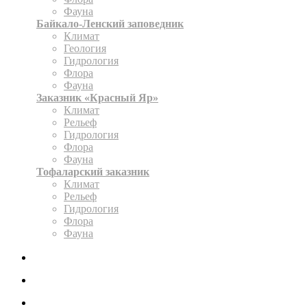
Фауна
Байкало-Ленский заповедник
Климат
Геология
Гидрология
Флора
Фауна
Заказник «Красный Яр»
Климат
Рельеф
Гидрология
Флора
Фауна
Тофаларский заказник
Климат
Рельеф
Гидрология
Флора
Фауна
ЭКСПОЗИЦИЯ
КАРТА
ОФОРМИТЬ РАЗРЕШЕНИЕ