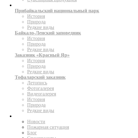
ТЕРРИТОРИИ
Прибайкальский национальный парк
История
Природа
Редкие виды
Байкало-Ленский заповедник
История
Природа
Редкие виды
Заказник «Красный Яр»
История
Природа
Редкие виды
Тофаларский заказник
Летопись
Фотогалерея
Видеогалерея
История
Природа
Редкие виды
ПРЕСС-ЦЕНТР
Новости
Пожарная ситуация
Блог