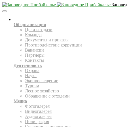
Запове
Toggle
Navigation
О НАС
Об организации
Цели и задачи
Команда
Документы и приказы
Противодействие коррупции
Вакансии
Партнеры
Контакты
Деятельность
Охрана
Наука
Экопросвещение
Туризм
Лесное хозяйство
Обращение с отходами
Медиа
Фотогалерея
Видеогалерея
Аудиогалерея
Полиграфия
Сувенирная продукция