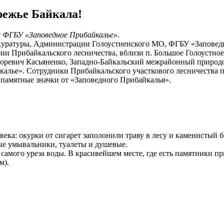
режье Байкала!
е ФГБУ «Заповедное Прибайкалье»
.
окуратуры, Администрации Голоустненского МО, ФГБУ «Запове
и Прибайкальского лесничества, вблизи п. Большое Голоустное.
горевич Касьяненко, Западно-Байкальский межрайонный природ
алье». Сотрудники Прибайкальского участкового лесничества п
 памятные значки от «Заповедного Прибайкалья».
ка: окурки от сигарет заполонили траву в лесу и каменистый бе
ые умывальники, туалеты и душевые.
 самого уреза воды. В красивейшем месте, где есть памятники 
м).