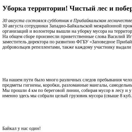
Уборка территории! Чистый лес и побе
30 августа состоялся субботник в Прибайкальском лесничеств
30 августа сотрудники Западно-Байкальской межрайонной пр
организаций и волонтеры вышли на уборку мусора на территори
На общем сборе произнесли приветственные слова Василий И
заместитель директора по развитию ФГБУ «Заповедное Прибайк
добровольцев репеллентами, также каждому участнику выдали
На нашем пути было много различных следов пребывания челове
предметы гигиены, коробки, разломанные мангалы, самодельн
Мы прошли 4 км по береговой линии, собирая мусор в лесу и у
именно здесь мы собрали целый грузовик мусора (свыше 8 куб.
Байкал у нас один!