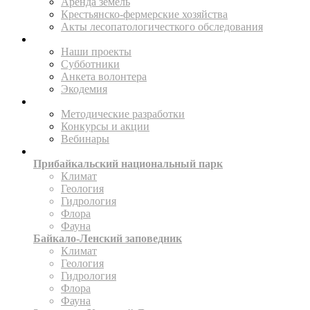
Аренда земель
Крестьянско-фермерские хозяйства
Акты лесопатологичесткого обследования
ПОМОГАЙТЕ
Наши проекты
Субботники
Анкета волонтера
Экодемия
ПРОСВЕЩАТЬ
Методические разработки
Конкурсы и акции
Вебинары
ИССЛЕДУЙТЕ
Прибайкальский национальный парк
Климат
Геология
Гидрология
Флора
Фауна
Байкало-Ленский заповедник
Климат
Геология
Гидрология
Флора
Фауна