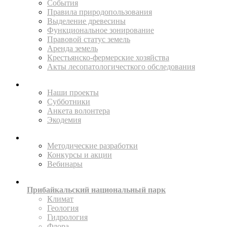
События
Правила природопользования
Выделение древесины
Функциональное зонирование
Правовой статус земель
Аренда земель
Крестьянско-фермерские хозяйства
Акты лесопатологичесткого обследования
ПОМОГАЙТЕ
Наши проекты
Субботники
Анкета волонтера
Экодемия
ПРОСВЕЩАТЬ
Методические разработки
Конкурсы и акции
Вебинары
ИССЛЕДУЙТЕ
Прибайкальский национальный парк
Климат
Геология
Гидрология
Флора