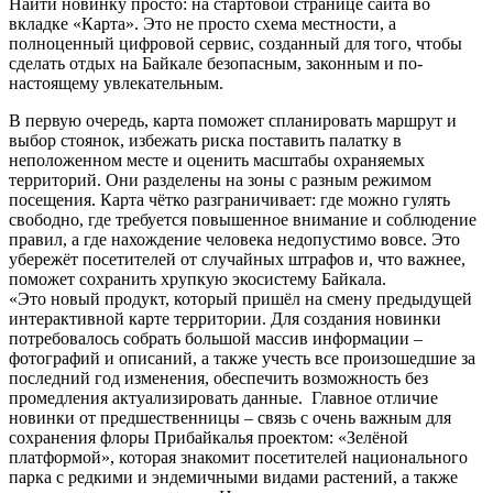
Найти новинку просто: на стартовой странице сайта во
вкладке «Карта». Это не просто схема местности, а
полноценный цифровой сервис, созданный для того, чтобы
сделать отдых на Байкале безопасным, законным и по-
настоящему увлекательным.
В первую очередь, карта поможет спланировать маршрут и
выбор стоянок, избежать риска поставить палатку в
неположенном месте и оценить масштабы охраняемых
территорий. Они разделены на зоны с разным режимом
посещения. Карта чётко разграничивает: где можно гулять
свободно, где требуется повышенное внимание и соблюдение
правил, а где нахождение человека недопустимо вовсе. Это
убережёт посетителей от случайных штрафов и, что важнее,
поможет сохранить хрупкую экосистему Байкала.
«Это новый продукт, который пришёл на смену предыдущей
интерактивной карте территории. Для создания новинки
потребовалось собрать большой массив информации –
фотографий и описаний, а также учесть все произошедшие за
последний год изменения, обеспечить возможность без
промедления актуализировать данные. Главное отличие
новинки от предшественницы – связь с очень важным для
сохранения флоры Прибайкалья проектом: «Зелёной
платформой», которая знакомит посетителей национального
парка с редкими и эндемичными видами растений, а также