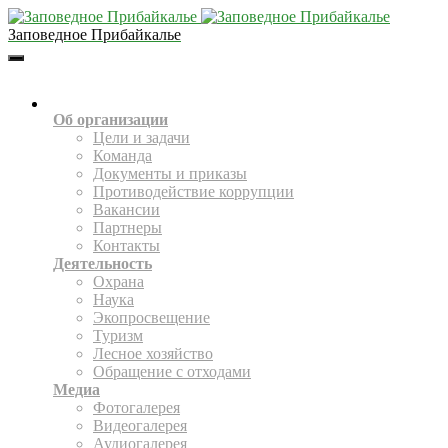
Заповедное Прибайкалье
Toggle
Navigation
О НАС
Об организации
Цели и задачи
Команда
Документы и приказы
Противодействие коррупции
Вакансии
Партнеры
Контакты
Деятельность
Охрана
Наука
Экопросвещение
Туризм
Лесное хозяйство
Обращение с отходами
Медиа
Фотогалерея
Видеогалерея
Аудиогалерея