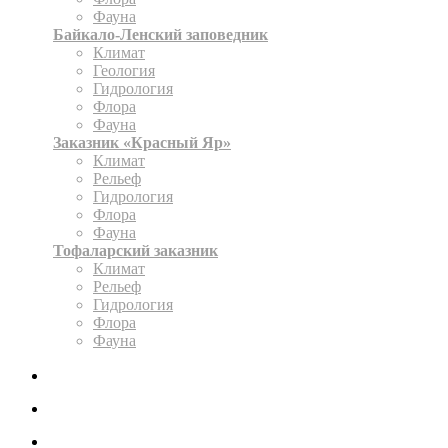
Фауна
Байкало-Ленский заповедник
Климат
Геология
Гидрология
Флора
Фауна
Заказник «Красный Яр»
Климат
Рельеф
Гидрология
Флора
Фауна
Тофаларский заказник
Климат
Рельеф
Гидрология
Флора
Фауна
ЭКСПОЗИЦИЯ
КАРТА
ОФОРМИТЬ РАЗРЕШЕНИЕ