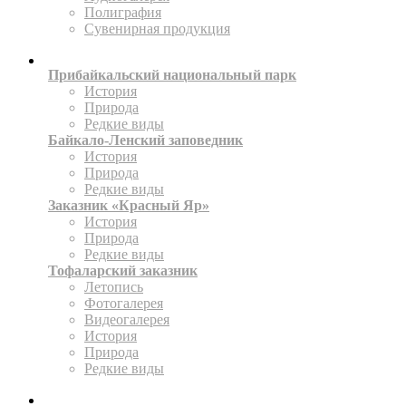
Полиграфия
Сувенирная продукция
ТЕРРИТОРИИ
Прибайкальский национальный парк
История
Природа
Редкие виды
Байкало-Ленский заповедник
История
Природа
Редкие виды
Заказник «Красный Яр»
История
Природа
Редкие виды
Тофаларский заказник
Летопись
Фотогалерея
Видеогалерея
История
Природа
Редкие виды
ПРЕСС-ЦЕНТР