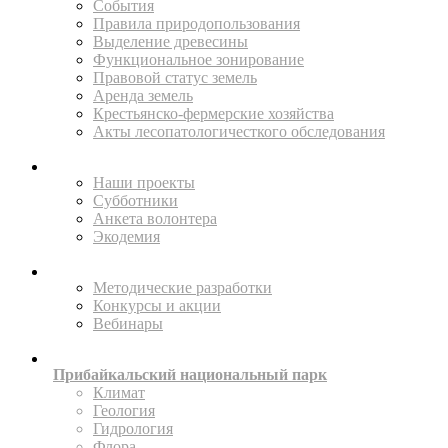
События
Правила природопользования
Выделение древесины
Функциональное зонирование
Правовой статус земель
Аренда земель
Крестьянско-фермерские хозяйства
Акты лесопатологичесткого обследования
ПОМОГАЙТЕ
Наши проекты
Субботники
Анкета волонтера
Экодемия
ПРОСВЕЩАТЬ
Методические разработки
Конкурсы и акции
Вебинары
ИССЛЕДУЙТЕ
Прибайкальский национальный парк
Климат
Геология
Гидрология
Флора