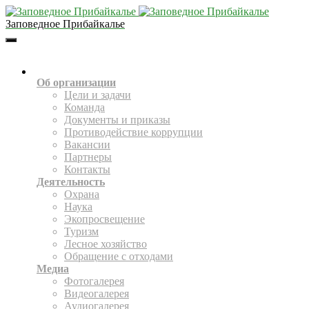
Заповедное Прибайкалье
Toggle
Navigation
О НАС
Об организации
Цели и задачи
Команда
Документы и приказы
Противодействие коррупции
Вакансии
Партнеры
Контакты
Деятельность
Охрана
Наука
Экопросвещение
Туризм
Лесное хозяйство
Обращение с отходами
Медиа
Фотогалерея
Видеогалерея
Аудиогалерея