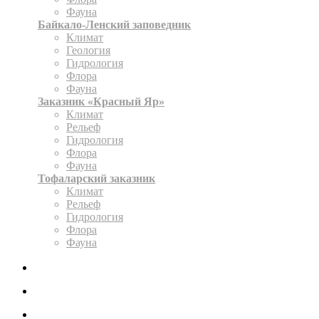
Фауна
Байкало-Ленский заповедник
Климат
Геология
Гидрология
Флора
Фауна
Заказник «Красный Яр»
Климат
Рельеф
Гидрология
Флора
Фауна
Тофаларский заказник
Климат
Рельеф
Гидрология
Флора
Фауна
ЭКСПОЗИЦИЯ
КАРТА
ОФОРМИТЬ РАЗРЕШЕНИЕ