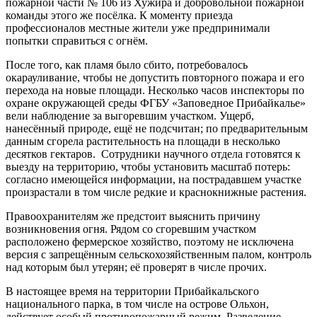
пожарной части № 106 из Хужира и добровольной пожарной
команды этого же посёлка. К моменту приезда
профессионалов местные жители уже предпринимали
попытки справиться с огнём.
После того, как пламя было сбито, потребовалось
окарауливание, чтобы не допустить повторного пожара и его
перехода на новые площади. Несколько часов инспекторы по
охране окружающей среды ФГБУ «Заповедное Прибайкалье»
вели наблюдение за выгоревшим участком. Ущерб,
нанесённый природе, ещё не подсчитан; по предварительным
данным сгорела растительность на площади в несколько
десятков гектаров. Сотрудники научного отдела готовятся к
выезду на территорию, чтобы установить масштаб потерь:
согласно имеющейся информации, на пострадавшем участке
произрастали в том числе редкие и краснокнижные растения.
Правоохранителям же предстоит выяснить причину
возникновения огня. Рядом со сгоревшим участком
расположено фермерское хозяйство, поэтому не исключена
версия с запрещённым сельскохозяйственным палом, контроль
над которым был утерян; её проверят в числе прочих.
В настоящее время на территории Прибайкальского
национального парка, в том числе на острове Ольхон,
действует особый противопожарный режим. Разведение