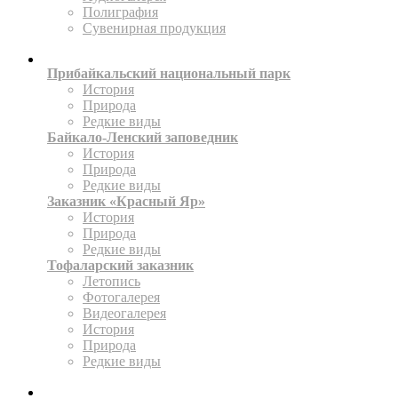
Полиграфия
Сувенирная продукция
ТЕРРИТОРИИ
Прибайкальский национальный парк
История
Природа
Редкие виды
Байкало-Ленский заповедник
История
Природа
Редкие виды
Заказник «Красный Яр»
История
Природа
Редкие виды
Тофаларский заказник
Летопись
Фотогалерея
Видеогалерея
История
Природа
Редкие виды
ПРЕСС-ЦЕНТР