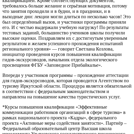
квалификацией. Кроме соответствующих документов,
требовалось больше желание и серьёзная мотивация, потому
что занятия проходили и в будни, и в праздники, и в
выходные дни: лекции могли длиться по несколько часов! Это
был определённый вызов, и участники программы приняли
его. И с честью выдержали учебную нагрузку! По результаты
тестовых заданий, большинство учеников школы получили
высокие оценки. Поздравляем их с достигнутым уверенным
результатом и желаем успешного прохождения испытаний
регионального уровня» — говорит Светлана Козлова,
инициатор проведения курсов повышения квалификации
гидов-экскурсоводов, начальник отдела экологического
просвещения ФГБУ «Заповедное Прибайкалье».
Впереди у участников программы – прохождение аттестации
для гидов-экскурсоводов, которая проводится Агентством по
туризму Иркутской области. Процедура является обязательной
в соответствии с федеральным законодательством и
направлена на повышение качества туристических услуг.
*Курсы повышения квалификации «Эффективные
коммуникации работников организаций в сфере туризма» в
рамках национального проекта «Кадры», федерального
проекта «Активные меры содействия занятости». Партнёр –
Федеральный образовательный центр Высшая школа
менеджмента Ульяновского государственного технического