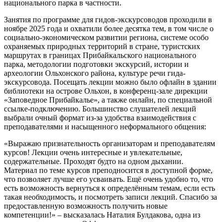
национального парка в частности.
Занятия по программе для гидов-экскурсоводов проходили в
ноябре 2025 года и охватили более десятка тем, в том числе о
социально-экономическом развитии региона, системе особо
охраняемых природных территорий в стране, туристских
маршрутах в границах Прибайкальского национального
парка, методологии подготовки экскурсий, истории и
археологии Ольхонского района, культуре речи гида-
экскурсовода. Посещать лекции можно было офлайн в здании
библиотеки на острове Ольхон, в конференц-зале дирекции
«Заповедное Прибайкалье», а также онлайн, по специальной
ссылке-подключению. Большинство слушателей лекций
выбрали очный формат из-за удобства взаимодействия с
преподавателями и насыщенного неформального общения:
«Выражаю признательность организаторам и преподавателям
курсов! Лекции очень интересные и увлекательные,
содержательные. Проходят будто на одном дыхании.
Материал по теме курсов преподносится в доступной форме,
что позволяет лучше его усваивать. Ещё очень удобно то, что
есть возможность вернуться к определённым темам, если есть
такая необходимость, и посмотреть записи лекций. Спасибо за
предоставленную возможность получить новые
компетенции!» – высказалась Наталия Булдакова, одна из