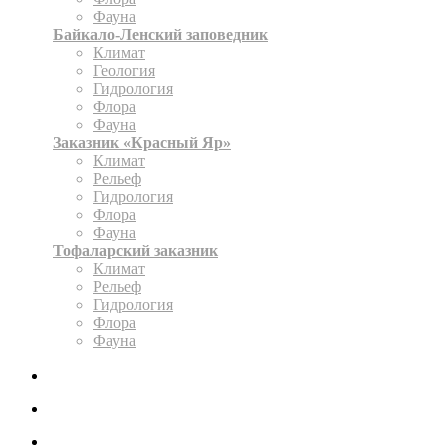
Фауна
Байкало-Ленский заповедник
Климат
Геология
Гидрология
Флора
Фауна
Заказник «Красный Яр»
Климат
Рельеф
Гидрология
Флора
Фауна
Тофаларский заказник
Климат
Рельеф
Гидрология
Флора
Фауна
ЭКСПОЗИЦИЯ
КАРТА
ОФОРМИТЬ РАЗРЕШЕНИЕ