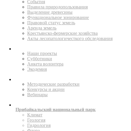
События
Правила природопользования
Выделение древесины
Функциональное зонирование
Правовой статус земель
Аренда земель
Крестьянско-фермерские хозяйства
Акты лесопатологичесткого обследования
ПОМОГАЙТЕ
Наши проекты
Субботники
Анкета волонтера
Экодемия
ПРОСВЕЩАТЬ
Методические разработки
Конкурсы и акции
Вебинары
ИССЛЕДУЙТЕ
Прибайкальский национальный парк
Климат
Геология
Гидрология
Флора