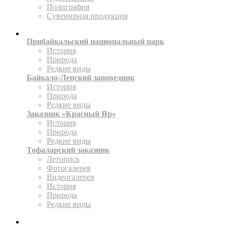
Полиграфия
Сувенирная продукция
ТЕРРИТОРИИ
Прибайкальский национальный парк
История
Природа
Редкие виды
Байкало-Ленский заповедник
История
Природа
Редкие виды
Заказник «Красный Яр»
История
Природа
Редкие виды
Тофаларский заказник
Летопись
Фотогалерея
Видеогалерея
История
Природа
Редкие виды
ПРЕСС-ЦЕНТР