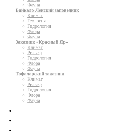
Фауна
Байкало-Ленский заповедник
Климат
Геология
Гидрология
Флора
Фауна
Заказник «Красный Яр»
Климат
Рельеф
Гидрология
Флора
Фауна
Тофаларский заказник
Климат
Рельеф
Гидрология
Флора
Фауна
ЭКСПОЗИЦИЯ
КАРТА
ОФОРМИТЬ РАЗРЕШЕНИЕ