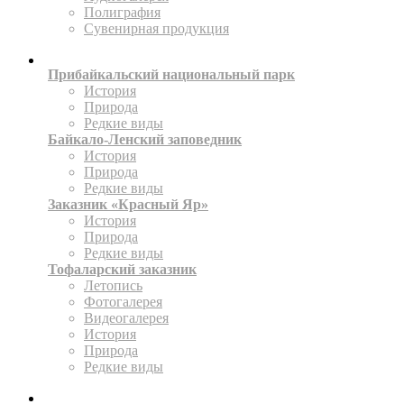
Полиграфия
Сувенирная продукция
ТЕРРИТОРИИ
Прибайкальский национальный парк
История
Природа
Редкие виды
Байкало-Ленский заповедник
История
Природа
Редкие виды
Заказник «Красный Яр»
История
Природа
Редкие виды
Тофаларский заказник
Летопись
Фотогалерея
Видеогалерея
История
Природа
Редкие виды
ПРЕСС-ЦЕНТР