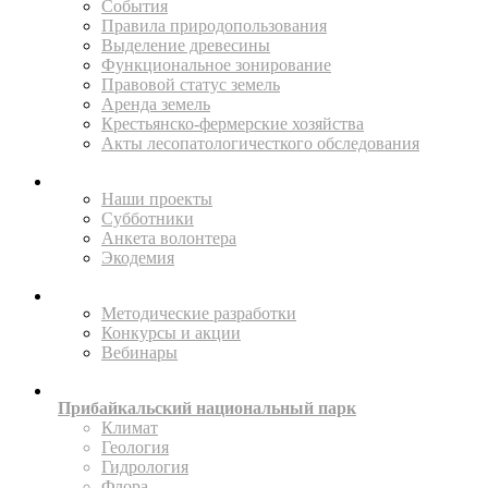
События
Правила природопользования
Выделение древесины
Функциональное зонирование
Правовой статус земель
Аренда земель
Крестьянско-фермерские хозяйства
Акты лесопатологичесткого обследования
ПОМОГАЙТЕ
Наши проекты
Субботники
Анкета волонтера
Экодемия
ПРОСВЕЩАТЬ
Методические разработки
Конкурсы и акции
Вебинары
ИССЛЕДУЙТЕ
Прибайкальский национальный парк
Климат
Геология
Гидрология
Флора