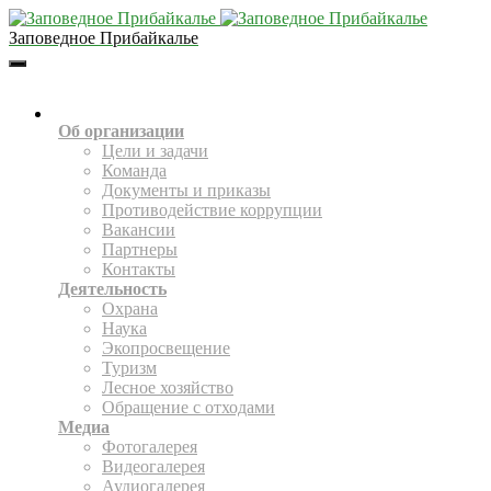
Заповедное Прибайкалье
Toggle
Navigation
О НАС
Об организации
Цели и задачи
Команда
Документы и приказы
Противодействие коррупции
Вакансии
Партнеры
Контакты
Деятельность
Охрана
Наука
Экопросвещение
Туризм
Лесное хозяйство
Обращение с отходами
Медиа
Фотогалерея
Видеогалерея
Аудиогалерея