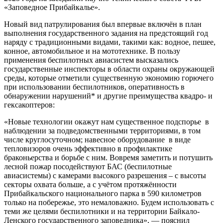
«Заповедное Прибайкалье».
Новый вид патрулирования был впервые включён в план
выполнения государственного задания на предстоящий год
наряду с традиционными видами, такими как: водное, пешее,
конное, автомобильное и на мототехнике. В пользу
применения беспилотных авиасистем высказались
государственные инспекторы в области охраны окружающей
среды, которые отметили существенную экономию горючего
при использовании беспилотников, оперативность в
обнаружении нарушений* и другие преимущества квадро- и
гексакоптеров:
«Новые технологии окажут нам существенное подспорье в
наблюдении за подведомственными территориями, в том
числе круглосуточном; навесное оборудование в виде
тепловизоров очень эффективно в профилактике
браконьерства и борьбе с ним. Вовремя заметить и потушить
лесной пожар посодействуют БАС (беспилотные
авиасистемы) с камерами высокого разрешения – с высоты
секторы охвата больше, а с учётом протяжённости
Прибайкальского национального парка в 590 километров
только на побережье, это немаловажно. Будем использовать с
теми же целями беспилотники и на территории Байкало-
Ленского государственного заповедника», — пояснил