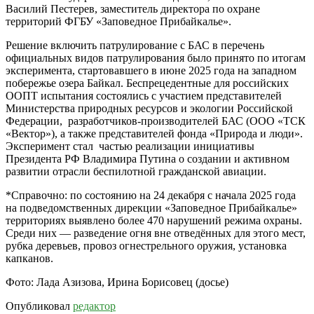
Василий Пестерев, заместитель директора по охране
территорий ФГБУ «Заповедное Прибайкалье».
Решение включить патрулирование с БАС в перечень
официальных видов патрулирования было принято по итогам
эксперимента, стартовавшего в июне 2025 года на западном
побережье озера Байкал. Беспрецедентные для российских
ООПТ испытания состоялись с участием представителей
Министерства природных ресурсов и экологии Российской
Федерации, разработчиков-производителей БАС (ООО «ТСК
«Вектор»), а также представителей фонда «Природа и люди».
Эксперимент стал частью реализации инициативы
Президента РФ Владимира Путина о создании и активном
развитии отрасли беспилотной гражданской авиации.
*Справочно: по состоянию на 24 декабря с начала 2025 года
на подведомственных дирекции «Заповедное Прибайкалье»
территориях выявлено более 470 нарушений режима охраны.
Среди них — разведение огня вне отведённых для этого мест,
рубка деревьев, провоз огнестрельного оружия, установка
капканов.
Фото: Лада Азизова, Ирина Борисовец (досье)
Опубликовал
редактор