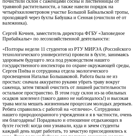
почистили склон с саженцами сосны и лиственницы от
травяной растительности, а также навели порядок на
четырёхкилометровом участке Большой Байкальской тропы,
проходящей через бухты Бабушка и Сенная (очистили её от
валежника).
Сергей Кочнев, заместитель директора ФГБУ «Заповедное
Прибайкалье» по лесохозяйственной деятельности:
«Полторы недели 11 студентов из РТУ МИРЭА (Российского
технологического университета) провели в бухте, занимаясь
здоровьем будущего леса под руководством нашего
государственного инспектора по охране окружающей среды,
Сергея Пнёва и сотрудника отдела экологического
просвещения Натальи Большаковой. Работа была не из
простых: сначала аккуратно руками убрать траву вокруг
саженца, затем тяпкой очистить от лишней растительности
остальное пространство. В этом году склон из-за обильных
осадков зазеленел (такого давно не наблюдалось!) и высокая
трава могла мешать жизненным процессам молодых деревьев.
Ребята справились с работой на «отлично». Сотрудники
нашего природоохранного учреждения и я в частности, очень
им благодарны! Порадовало и отношение отдыхающих в
бухте гостей: когда они узнавали, куда и зачем студенты
каждый день ходят работать, то зачастую присоединялись к