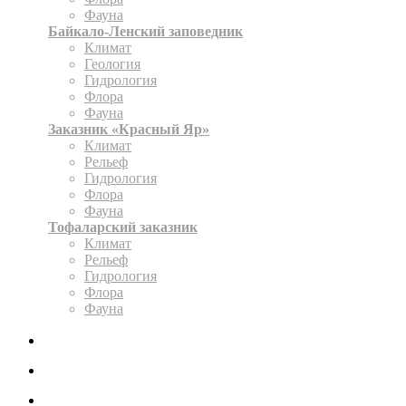
Фауна
Байкало-Ленский заповедник
Климат
Геология
Гидрология
Флора
Фауна
Заказник «Красный Яр»
Климат
Рельеф
Гидрология
Флора
Фауна
Тофаларский заказник
Климат
Рельеф
Гидрология
Флора
Фауна
ЭКСПОЗИЦИЯ
КАРТА
ОФОРМИТЬ РАЗРЕШЕНИЕ