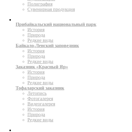
Полиграфия
Сувенирная продукция
ТЕРРИТОРИИ
Прибайкальский национальный парк
История
Природа
Редкие виды
Байкало-Ленский заповедник
История
Природа
Редкие виды
Заказник «Красный Яр»
История
Природа
Редкие виды
Тофаларский заказник
Летопись
Фотогалерея
Видеогалерея
История
Природа
Редкие виды
ПРЕСС-ЦЕНТР