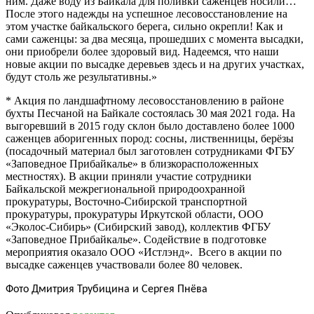
ним. Даже воду из Байкала для поливки саженцев носили…
После этого надежды на успешное лесовосстановление на
этом участке байкальского берега, сильно окрепли! Как и
сами саженцы: за два месяца, прошедших с момента высадки,
они приобрели более здоровый вид. Надеемся, что наши
новые акции по высадке деревьев здесь и на других участках,
будут столь же результативны.»
* Акция по ландшафтному лесовосстановлению в районе
бухты Песчаной на Байкале состоялась 30 мая 2021 года. На
выгоревший в 2015 году склон было доставлено более 1000
саженцев аборигенных пород: сосны, лиственницы, берёзы
(посадочный материал был заготовлен сотрудниками ФГБУ
«Заповедное Прибайкалье» в близкорасположенных
местностях). В акции приняли участие сотрудники
Байкальской межрегиональной природоохранной
прокуратуры, Восточно-Сибирской транспортной
прокуратуры, прокуратуры Иркутской области, ООО
«Эколос-Сибирь» (Сибирский завод), коллектив ФГБУ
«Заповедное Прибайкалье». Содействие в подготовке
мероприятия оказало ООО «Истлэнд». Всего в акции по
высадке саженцев участвовали более 80 человек.
Фото Дмитрия Трубицина и Сергея Пнёва