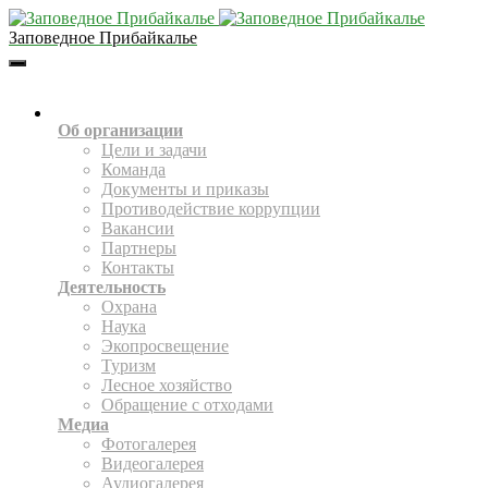
Заповедное Прибайкалье
Toggle
Navigation
О НАС
Об организации
Цели и задачи
Команда
Документы и приказы
Противодействие коррупции
Вакансии
Партнеры
Контакты
Деятельность
Охрана
Наука
Экопросвещение
Туризм
Лесное хозяйство
Обращение с отходами
Медиа
Фотогалерея
Видеогалерея
Аудиогалерея