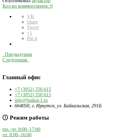
Опубликовал
редактор
Кол-во комментариев: 0
VK
Share
Tweet
+1
Pin it
Предыдущая
Следующая
Главный офис
+7 (3952) 350 615
+7 (3952) 350 615
info@baikal-1.ru
664050, г. Иркутск, ул. Байкальская, 291Б
Режим работы
пн.–чт. 8:00–17:00
пт. 8:00–16:00