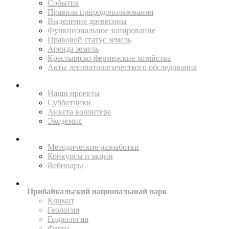
События
Правила природопользования
Выделение древесины
Функциональное зонирование
Правовой статус земель
Аренда земель
Крестьянско-фермерские хозяйства
Акты лесопатологичесткого обследования
ПОМОГАЙТЕ
Наши проекты
Субботники
Анкета волонтера
Экодемия
ПРОСВЕЩАТЬ
Методические разработки
Конкурсы и акции
Вебинары
ИССЛЕДУЙТЕ
Прибайкальский национальный парк
Климат
Геология
Гидрология
Флора