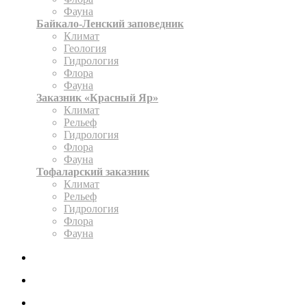
Фауна
Байкало-Ленский заповедник
Климат
Геология
Гидрология
Флора
Фауна
Заказник «Красный Яр»
Климат
Рельеф
Гидрология
Флора
Фауна
Тофаларский заказник
Климат
Рельеф
Гидрология
Флора
Фауна
ЭКСПОЗИЦИЯ
КАРТА
ОФОРМИТЬ РАЗРЕШЕНИЕ