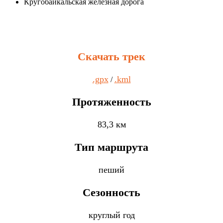
Кругобайкальская железная дорога
Скачать трек
.gpx
.kml
/
Протяженность
83,3 км
Тип маршрута
пеший
Сезонность
круглый год