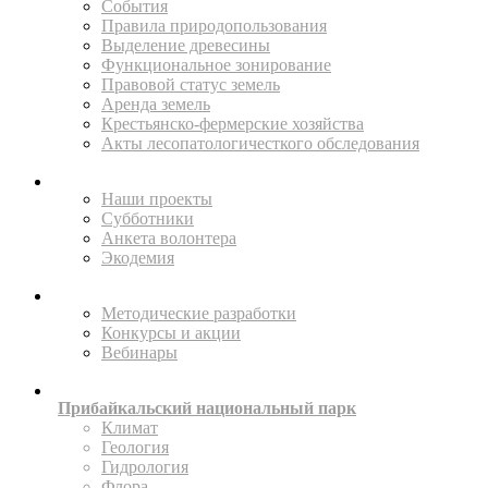
События
Правила природопользования
Выделение древесины
Функциональное зонирование
Правовой статус земель
Аренда земель
Крестьянско-фермерские хозяйства
Акты лесопатологичесткого обследования
ПОМОГАЙТЕ
Наши проекты
Субботники
Анкета волонтера
Экодемия
ПРОСВЕЩАТЬ
Методические разработки
Конкурсы и акции
Вебинары
ИССЛЕДУЙТЕ
Прибайкальский национальный парк
Климат
Геология
Гидрология
Флора