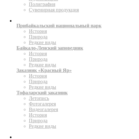
Полиграфия
Сувенирная продукция
ТЕРРИТОРИИ
Прибайкальский национальный парк
История
Природа
Редкие виды
Байкало-Ленский заповедник
История
Природа
Редкие виды
Заказник «Красный Яр»
История
Природа
Редкие виды
Тофаларский заказник
Летопись
Фотогалерея
Видеогалерея
История
Природа
Редкие виды
ПРЕСС-ЦЕНТР