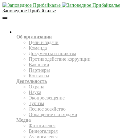
Заповедное Прибайкалье
Toggle
Navigation
О НАС
Об организации
Цели и задачи
Команда
Документы и приказы
Противодействие коррупции
Вакансии
Партнеры
Контакты
Деятельность
Охрана
Наука
Экопросвещение
Туризм
Лесное хозяйство
Обращение с отходами
Медиа
Фотогалерея
Видеогалерея
Аудиогалерея