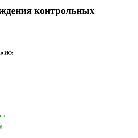
реждения контрольных
по ИО:
тов
е