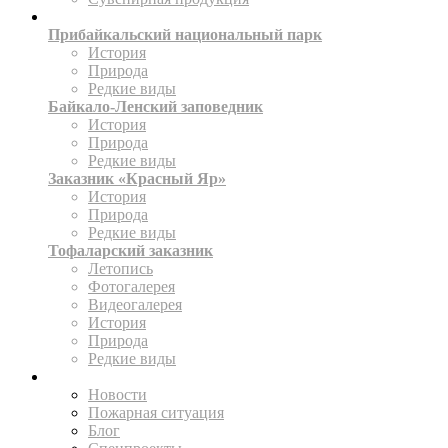
ТЕРРИТОРИИ
Прибайкальский национальный парк
История
Природа
Редкие виды
Байкало-Ленский заповедник
История
Природа
Редкие виды
Заказник «Красный Яр»
История
Природа
Редкие виды
Тофаларский заказник
Летопись
Фотогалерея
Видеогалерея
История
Природа
Редкие виды
ПРЕСС-ЦЕНТР
Новости
Пожарная ситуация
Блог