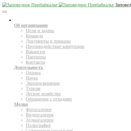
Запове
Toggle
Navigation
О НАС
Об организации
Цели и задачи
Команда
Документы и приказы
Противодействие коррупции
Вакансии
Партнеры
Контакты
Деятельность
Охрана
Наука
Экопросвещение
Туризм
Лесное хозяйство
Обращение с отходами
Медиа
Фотогалерея
Видеогалерея
Аудиогалерея
Полиграфия
Сувенирная продукция