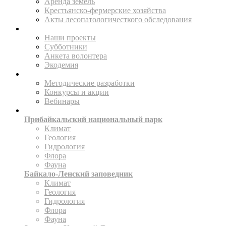
Аренда земель
Крестьянско-фермерские хозяйства
Акты лесопатологичесткого обследования
ПОМОГАЙТЕ
Наши проекты
Субботники
Анкета волонтера
Экодемия
ПРОСВЕЩАТЬ
Методические разработки
Конкурсы и акции
Вебинары
ИССЛЕДУЙТЕ
Прибайкальский национальный парк
Климат
Геология
Гидрология
Флора
Фауна
Байкало-Ленский заповедник
Климат
Геология
Гидрология
Флора
Фауна