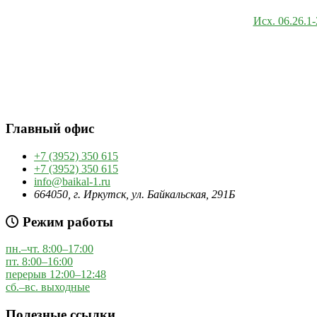
Исх. 06.26.1
Главный офис
+7 (3952) 350 615
+7 (3952) 350 615
info@baikal-1.ru
664050, г. Иркутск, ул. Байкальская, 291Б
Режим работы
пн.–чт. 8:00–17:00
пт. 8:00–16:00
перерыв 12:00–12:48
сб.–вс. выходные
Полезные ссылки