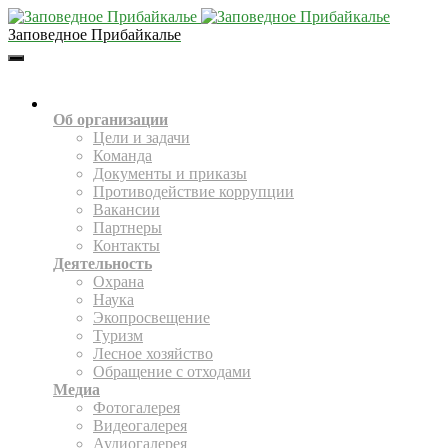
Заповедное Прибайкалье
Toggle
Navigation
О НАС
Об организации
Цели и задачи
Команда
Документы и приказы
Противодействие коррупции
Вакансии
Партнеры
Контакты
Деятельность
Охрана
Наука
Экопросвещение
Туризм
Лесное хозяйство
Обращение с отходами
Медиа
Фотогалерея
Видеогалерея
Аудиогалерея