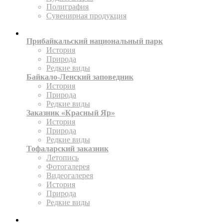
Полиграфия
Сувенирная продукция
ТЕРРИТОРИИ
Прибайкальский национальный парк
История
Природа
Редкие виды
Байкало-Ленский заповедник
История
Природа
Редкие виды
Заказник «Красный Яр»
История
Природа
Редкие виды
Тофаларский заказник
Летопись
Фотогалерея
Видеогалерея
История
Природа
Редкие виды
ПРЕСС-ЦЕНТР