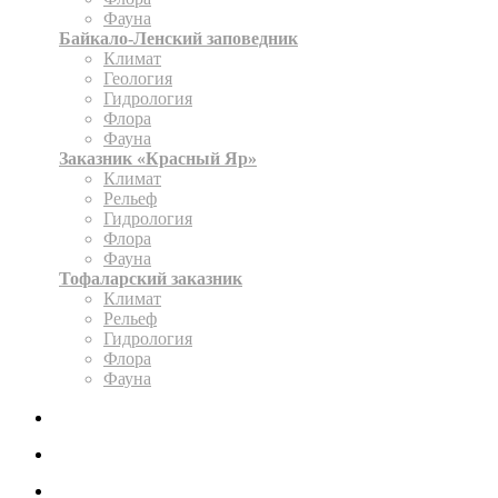
Фауна
Байкало-Ленский заповедник
Климат
Геология
Гидрология
Флора
Фауна
Заказник «Красный Яр»
Климат
Рельеф
Гидрология
Флора
Фауна
Тофаларский заказник
Климат
Рельеф
Гидрология
Флора
Фауна
ЭКСПОЗИЦИЯ
КАРТА
ОФОРМИТЬ РАЗРЕШЕНИЕ