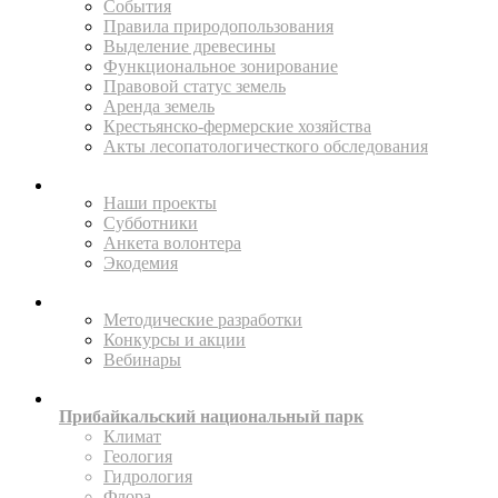
События
Правила природопользования
Выделение древесины
Функциональное зонирование
Правовой статус земель
Аренда земель
Крестьянско-фермерские хозяйства
Акты лесопатологичесткого обследования
ПОМОГАЙТЕ
Наши проекты
Субботники
Анкета волонтера
Экодемия
ПРОСВЕЩАТЬ
Методические разработки
Конкурсы и акции
Вебинары
ИССЛЕДУЙТЕ
Прибайкальский национальный парк
Климат
Геология
Гидрология
Флора